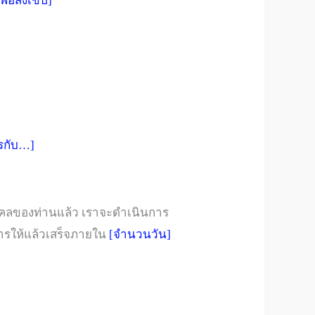
่พอสังเขป]
การกับ…]
บุคคลของท่านแล้ว เราจะดำเนินการ
รให้แล้วเสร็จภายใน
[จำนวนวัน]